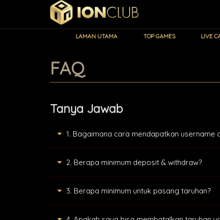
Skip
to
main
content
LAMAN UTAMA
TOP GAMES
LIVE C
FAQ
Tanya Jawab
1. Bagaimana cara mendapatkan username da
2. Berapa minimum deposit & withdraw?
3. Berapa minimum untuk pasang taruhan?
4. Apakah saya bisa membatalkan taruhan y