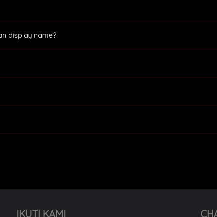
an display name?
IKUTI KAMI
CH