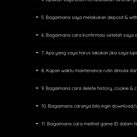
5. Bagaimana saya melakukan deposit & wit
6. Bagaimana cara konfirmasi setelah saya 
7. Apa yang saya harus lakukan jika saya lu
8. Kapan waktu maintenance rutin dimulai da
9. Bagaimana cara delete history, cookie & c
10. Bagaimana caranya bila ingin download/
11. Bagaimana cara melihat game ID dalam h