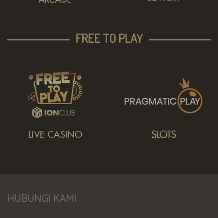
FREE TO PLAY
HUBUNGI KAMI